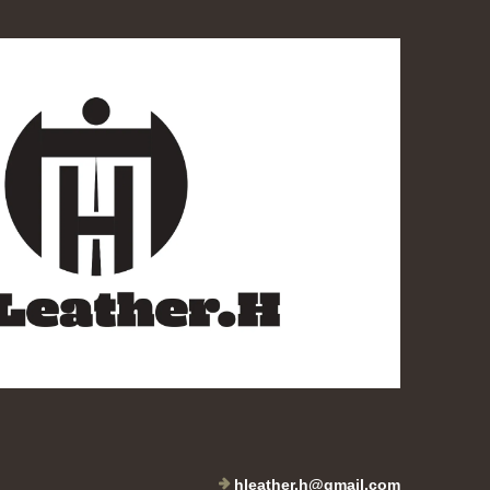
hleather.h@gmail.com