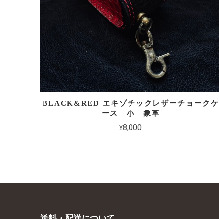
BLACK&RED エキゾチックレザーチョークケ
ース 小 象革
¥8,000
送料・配送について