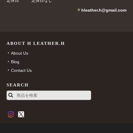
定休日
定休日なし
hleather.h@gmail.com
ABOUT H LEATHER.H
About Us
Blog
Contact Us
SEARCH